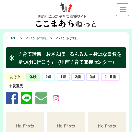
HOME
イベント情報
イベント詳細
子育て講習「おさんぽ るんるん～身近な自然を
見つけに行こう」（甲南子育て支援センター）
あそぶ
体験
0歳
1歳
2歳
3歳
4～5歳
未就園児